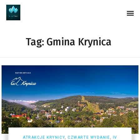
Tag:
Gmina Krynica
ATRAKCJE KRYNICY
,
CZWARTE WYDANIE
,
IV