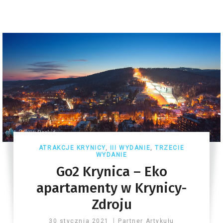
ATRAKCJE KRYNICY
,
III WYDANIE
,
TRZECIE
WYDANIE
Go2 Krynica – Eko
apartamenty w Krynicy-
Zdroju
30 stycznia 2021
Partner Artykułu