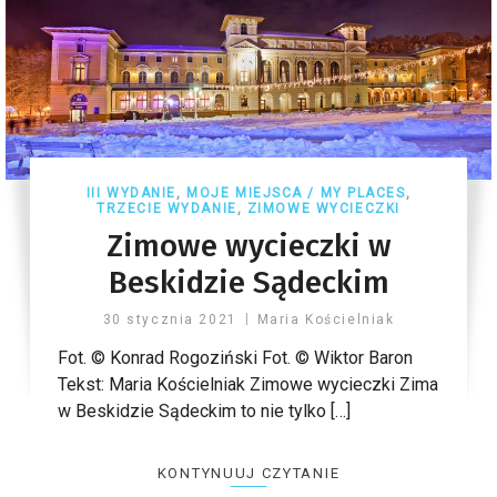
III WYDANIE
,
MOJE MIEJSCA / MY PLACES
,
TRZECIE WYDANIE
,
ZIMOWE WYCIECZKI
Zimowe wycieczki w
Beskidzie Sądeckim
30 stycznia 2021
Maria Kościelniak
Fot. © Konrad Rogoziński Fot. © Wiktor Baron
Tekst: Maria Kościelniak Zimowe wycieczki Zima
w Beskidzie Sądeckim to nie tylko […]
KONTYNUUJ CZYTANIE