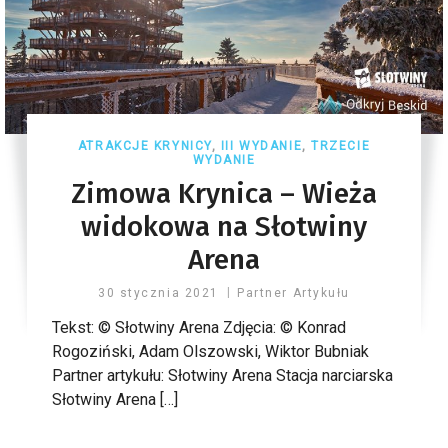
ATRAKCJE KRYNICY
,
III WYDANIE
,
TRZECIE
WYDANIE
Zimowa Krynica – Wieża
widokowa na Słotwiny
Arena
30 stycznia 2021
Partner Artykułu
Tekst: © Słotwiny Arena Zdjęcia: © Konrad
Rogoziński, Adam Olszowski, Wiktor Bubniak
Partner artykułu: Słotwiny Arena Stacja narciarska
Słotwiny Arena […]