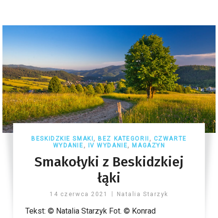
BESKIDZKIE SMAKI
,
BEZ KATEGORII
,
CZWARTE
WYDANIE
,
IV WYDANIE
,
MAGAZYN
Smakołyki z Beskidzkiej
łąki
14 czerwca 2021
Natalia Starzyk
Tekst: © Natalia Starzyk Fot. © Konrad