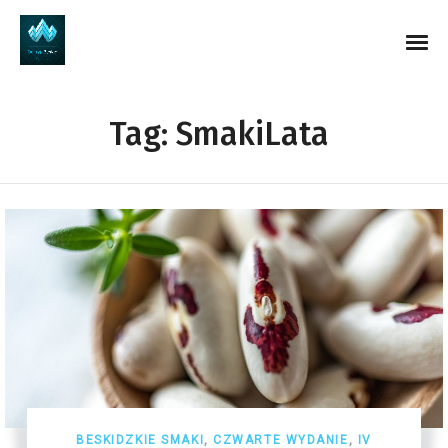
Tag:
SmakiLata
BESKIDZKIE SMAKI
,
CZWARTE WYDANIE
,
IV