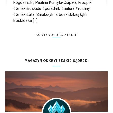
Rogoziński, Paulina Kurnyta-Ciapała, Freepik
#SmakiBeskidu #poradnik #natura #rośliny
#SmakiLata Smakołyki z beskidzkiej łąki
Beskidzka […]
KONTYNUUJ CZYTANIE
MAGAZYN ODKRYJ BESKID SĄDECKI